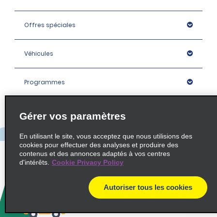
Offres spéciales
Véhicules
Programmes
Entreprise
Gérer vos paramètres
En utilisant le site, vous acceptez que nous utilisions des
Agences
cookies pour effectuer des analyses et produire des
contenus et des annonces adaptés à vos centres
d'intérêts.
Cookie Privacy Policy
Policies / Sitemap
Autoriser tous les cookies
© 2026 Enterprise Holdings, Inc. All rights Reserved.