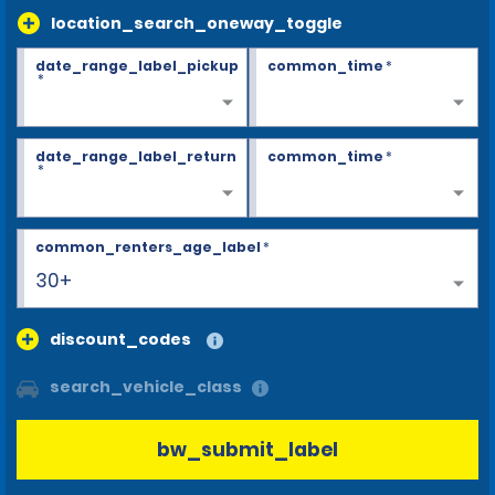
location_search_oneway_toggle
date_range_label_pickup
common_time
*
*
date_range_label_return
common_time
*
*
common_renters_age_label
*
30+
discount_codes
search_vehicle_class
bw_submit_label