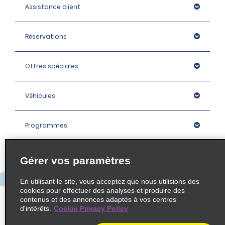
Assistance client
Réservations
Offres spéciales
Véhicules
Programmes
Entreprise
Gérer vos paramètres
En utilisant le site, vous acceptez que nous utilisions des
Agences
cookies pour effectuer des analyses et produire des
contenus et des annonces adaptés à vos centres
d'intérêts.
Cookie Privacy Policy
Policies / Sitemap