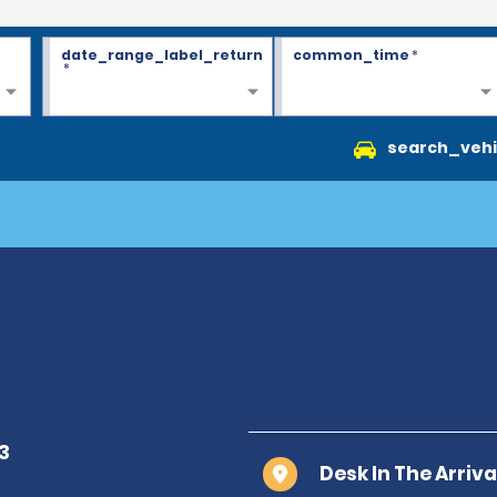
date_range_label_return
common_time
*
*
search_vehi
Desk In The Arriv