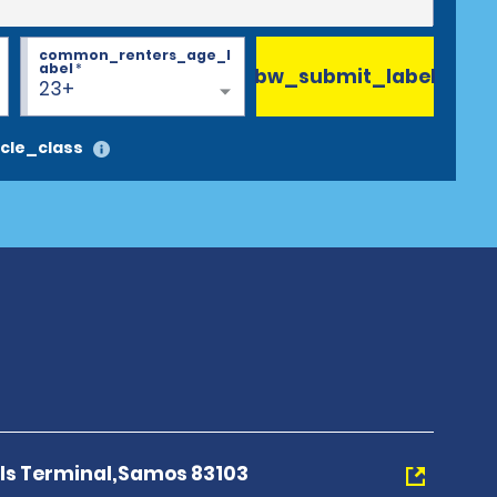
common_renters_age_l
abel
*
bw_submit_label
23+
cle_class
als Terminal,Samos 83103