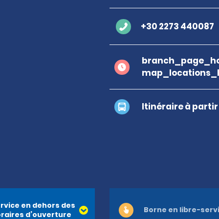
+30 2273 440087
branch_page_ho
map_locations_
Itinéraire à parti
rvice en dehors des
Borne en libre-serv
raires d’ouverture