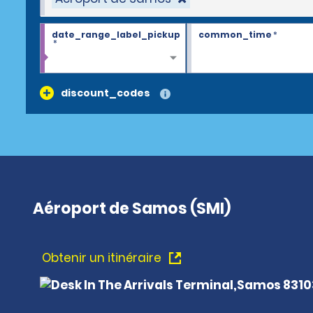
date_range_label_pickup
common_time
*
*
discount_codes
Aéroport de Samos (SMI)
Obtenir un itinéraire