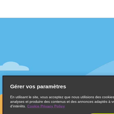
Assistance client
Offres sp
Contactez-nous
Offres sp
Aide & Foire aux questions
S’abonne
mail
Accessibilité
Véhicule
Réservations
Voitures
Faire une réservation
SUV
Trouver une réservation
Gérer vos paramètres
Monospa
Enregistrement accéléré
Ne pas passer par le comptoir
En utilisant le site, vous acceptez que nous utilisions des cookie
analyses et produire des contenus et des annonces adaptés à v
Trajets passés / Reçus
d'intérêts.
Cookie Privacy Policy