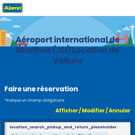
Accueil
Agences
Grèce
Aéroport international de
Skiathos (JSI) Location de
Voiture
Faire une réservation
*Indique un champ obligatoire
Afficher / Modifier / Annuler
location_search_pickup_and_return_placeholder