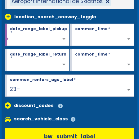
Aéroport international de Skiathos
location_search_oneway_toggle
date_range_label_pickup
common_time
*
*
date_range_label_return
common_time
*
*
common_renters_age_label
*
23+
discount_codes
search_vehicle_class
bw_submit_label