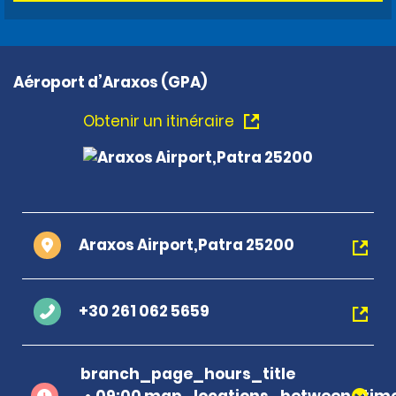
Aéroport d’Araxos (GPA)
Obtenir un itinéraire
Araxos Airport,Patra 25200
+30 261 062 5659
branch_page_hours_title
09:00 map_locations_between_time