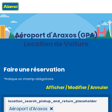
Accueil
Agences
Grèce
Aéroport d’Araxos (GPA)
Location de Voiture
Faire une réservation
*Indique un champ obligatoire
Afficher / Modifier / Annuler
location_search_pickup_and_return_placeholder
Aéroport d’Araxos