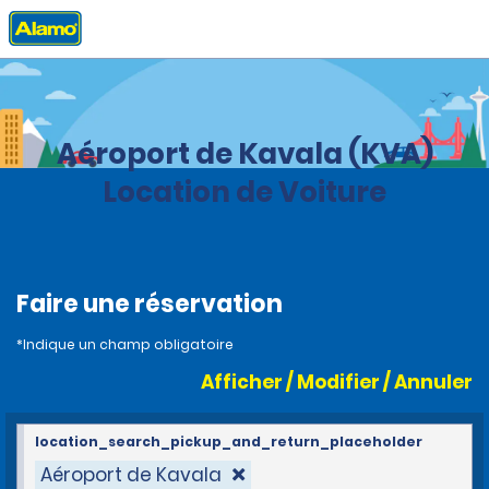
Accueil
Agences
Grèce
Aéroport de Kavala (KVA)
Location de Voiture
Faire une réservation
*Indique un champ obligatoire
Afficher / Modifier / Annuler
location_search_pickup_and_return_placeholder
Aéroport de Kavala