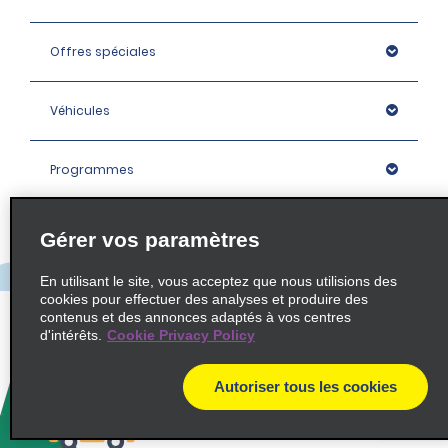
Offres spéciales
Véhicules
Programmes
Entreprise
Gérer vos paramètres
En utilisant le site, vous acceptez que nous utilisions des
Agences
cookies pour effectuer des analyses et produire des
contenus et des annonces adaptés à vos centres
d'intérêts.
Cookie Privacy Policy
Policies / Sitemap
Autoriser tous les cookies
© 2026 Enterprise Holdings, Inc. All rights Reserved.