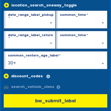
location_search_oneway_toggle
date_range_label_pickup
common_time
*
*
date_range_label_return
common_time
*
*
common_renters_age_label
*
30+
discount_codes
search_vehicle_class
bw_submit_label