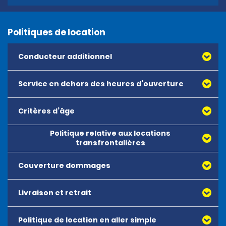
Politiques de location
Conducteur additionnel
Service en dehors des heures d’ouverture
Critères d’âge
Les réservations en dehors des horaires d’ouverture ne
sont pas possibles.
Politique relative aux locations
L’âge minimum pour louer l’ensemble des véhicules est
transfrontalières
fixé à 18 ans. Il n’y a pas de limite d’âge maximum pour
louer un véhicule.
Couverture dommages
Livraison et retrait
Politique de location en aller simple