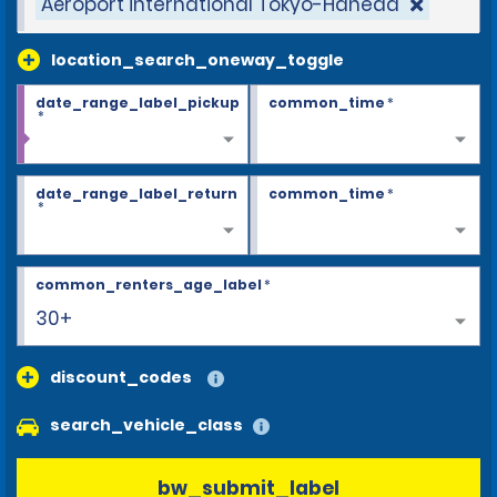
Aéroport international Tokyo-Haneda
location_search_oneway_toggle
date_range_label_pickup
common_time
*
*
date_range_label_return
common_time
*
*
common_renters_age_label
*
30+
discount_codes
search_vehicle_class
bw_submit_label