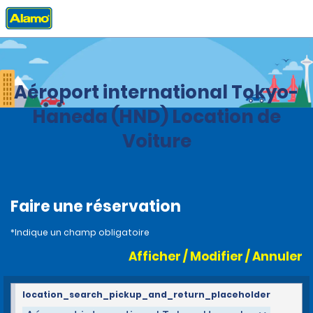
Accueil
Agences
Japon
Aéroport international Tokyo-
Haneda (HND) Location de
Voiture
Faire une réservation
*Indique un champ obligatoire
Afficher / Modifier / Annuler
location_search_pickup_and_return_placeholder