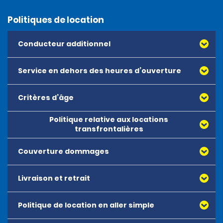
Politiques de location
Conducteur additionnel
Service en dehors des heures d’ouverture
Critères d’âge
Les réservations en dehors des horaires d’ouverture ne
sont pas possibles.
Politique relative aux locations
L’âge minimum pour louer l’ensemble des véhicules est
transfrontalières
fixé à 18 ans. Il n’y a pas de limite d’âge maximum pour
louer un véhicule.
Couverture dommages
Livraison et retrait
Politique de location en aller simple