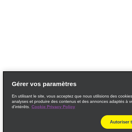
Gérer vos paramètres
En utilisant le site, vous acceptez que nous utilisions des cookie
analyses et produire des contenus et des annonces adaptés à v
d'intérêts.
Cookie Privacy Policy
Autoriser 