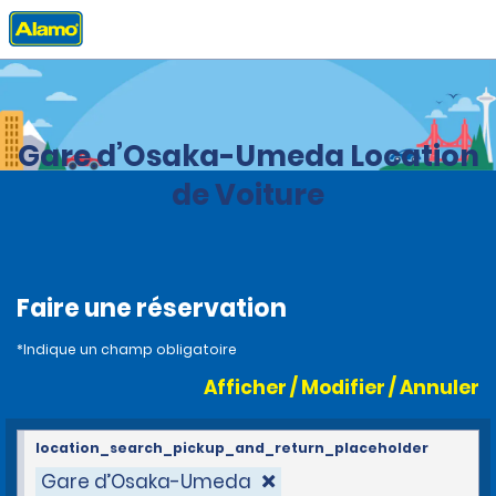
Accueil
Agences
Japon
Gare d’Osaka-Umeda Location
de Voiture
Faire une réservation
*Indique un champ obligatoire
Afficher / Modifier / Annuler
location_search_pickup_and_return_placeholder
Gare d’Osaka-Umeda