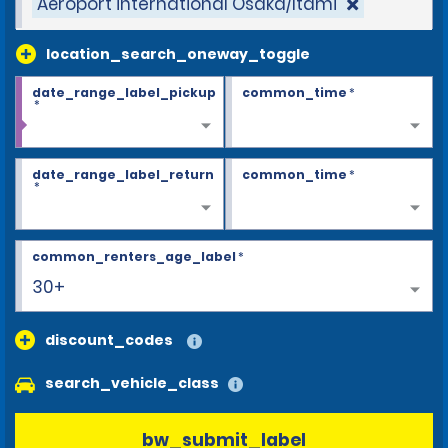
Aéroport international Osaka/Itami
location_search_oneway_toggle
date_range_label_pickup
common_time
*
*
date_range_label_return
common_time
*
*
common_renters_age_label
*
30+
discount_codes
search_vehicle_class
bw_submit_label