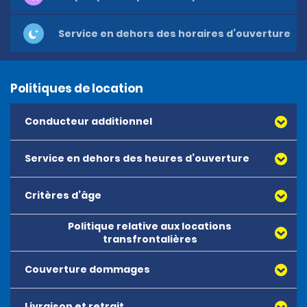
Service en dehors des horaires d’ouverture
Politiques de location
Conducteur additionnel
Service en dehors des heures d’ouverture
Critères d’âge
Les réservations en dehors des horaires d’ouverture ne
sont pas possibles.
Politique relative aux locations
L’âge minimum pour louer l’ensemble des véhicules est
transfrontalières
fixé à 18 ans. Il n’y a pas de limite d’âge maximum pour
louer un véhicule.
Couverture dommages
Livraison et retrait