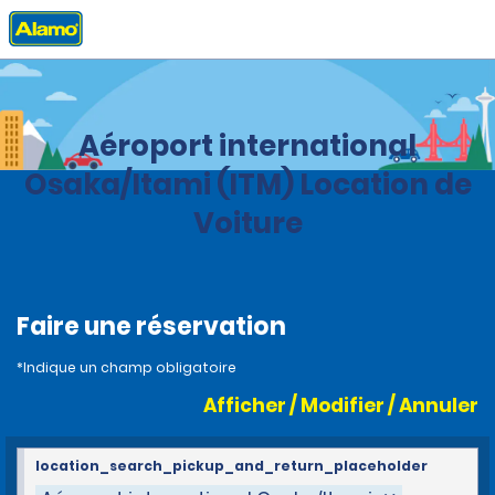
Accueil
Agences
Japon
Aéroport international
Osaka/Itami (ITM) Location de
Voiture
Faire une réservation
*Indique un champ obligatoire
Afficher / Modifier / Annuler
location_search_pickup_and_return_placeholder