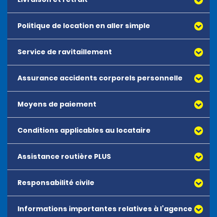
Politique de location en aller simple
Service de ravitaillement
Assurance accidents corporels personnelle
Moyens de paiement
Conditions applicables au locataire
Assistance routière PLUS
Tous les conducteurs doivent avoir l’âge minimum requis
par l’agence.
Responsabilité civile
Les locataires doivent présenter une carte de crédit
reconnue et à leur nom au moment de la location.
Informations importantes relatives à l’agence