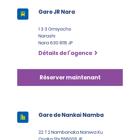
Gare JR Nara
1 3 3 Omiyacho
Narashi
Nara 630 8115 JP
Détails de l’agence
Réserver maintenant
Gare de Nankai Namba
22 7 2 Nambanaka Naniwa Ku
Osaka Shi 5560011 JP