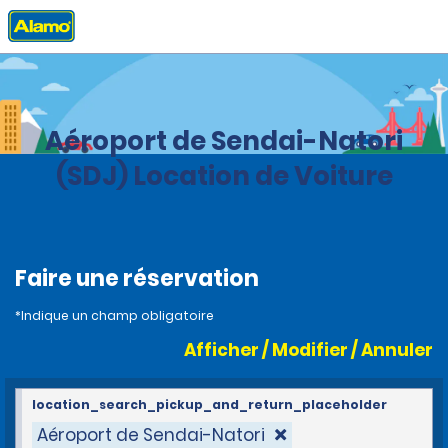
Accueil
Agences
Japon
Aéroport de Sendai-Natori
(SDJ) Location de Voiture
Faire une réservation
*Indique un champ obligatoire
Afficher / Modifier / Annuler
location_search_pickup_and_return_placeholder
Aéroport de Sendai-Natori