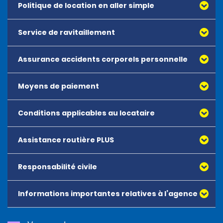
Politique de location en aller simple
Service de ravitaillement
Assurance accidents corporels personnelle
Moyens de paiement
Conditions applicables au locataire
Assistance routière PLUS
Tous les conducteurs doivent avoir l’âge minimum requis
par l’agence.
Responsabilité civile
Les locataires doivent présenter une carte de crédit
reconnue et à leur nom au moment de la location.
Informations importantes relatives à l’agence
Les permis de conduire acceptés sont les suivants :
1. Permis de conduire international conforme à la
REMARQUE
: Permis de conduire international (PCI) :