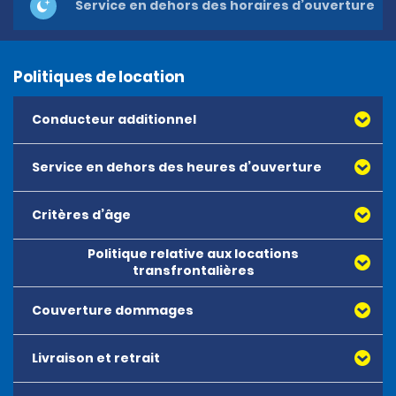
Service en dehors des horaires d’ouverture
Politiques de location
Conducteur additionnel
Service en dehors des heures d’ouverture
Critères d’âge
Les réservations en dehors des horaires d’ouverture ne
sont pas possibles.
Politique relative aux locations
L’âge minimum pour louer l’ensemble des véhicules est
transfrontalières
fixé à 18 ans. Il n’y a pas de limite d’âge maximum pour
louer un véhicule.
Couverture dommages
Livraison et retrait