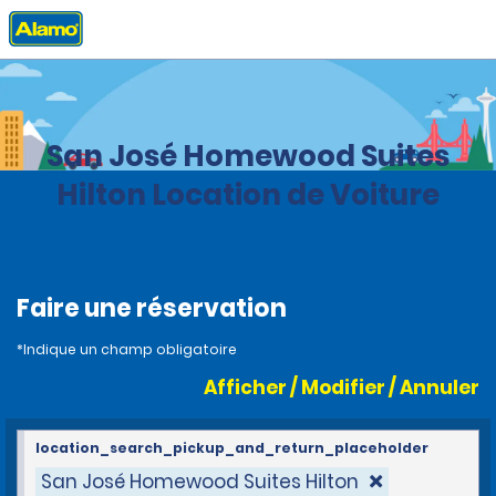
Accueil
Agences
Costa Rica
San José Homewood Suites
Hilton Location de Voiture
Faire une réservation
*Indique un champ obligatoire
Afficher / Modifier / Annuler
location_search_pickup_and_return_placeholder
San José Homewood Suites Hilton