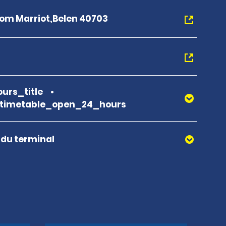
rom Marriot,Belen 40703
urs_title
_timetable_open_24_hours
r du terminal