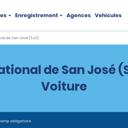
les
Enregistrement
Agences
Vehicules
nal de San José (SJO)
ational de San José (
Voiture
hamp obligatoire