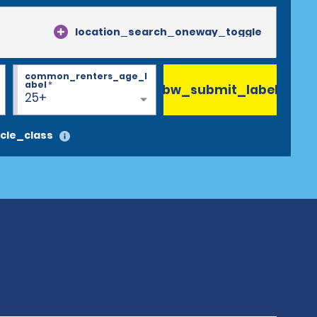
location_search_oneway_toggle
common_renters_age_l
abel
*
bw_submit_label
25+
cle_class