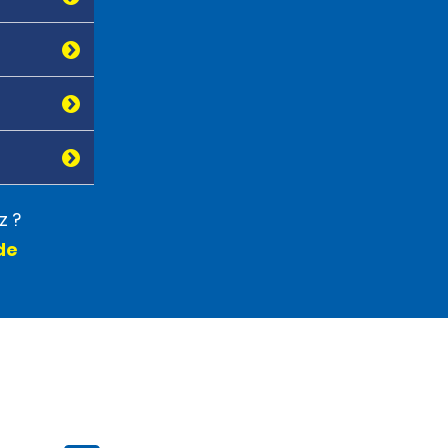
z ?
de