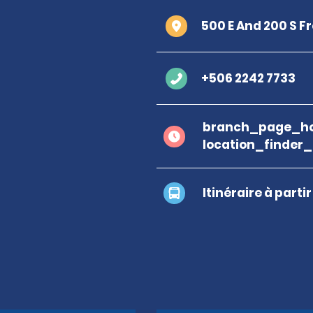
500 E And 200 S F
+506 2242 7733
branch_page_ho
location_finder
Itinéraire à parti