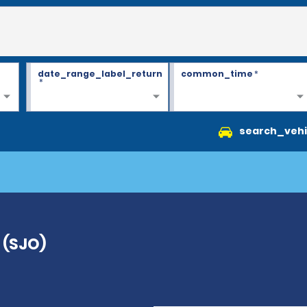
date_range_label_return
common_time
*
*
search_vehi
 (SJO)