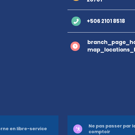
+506 2101 8518
branch_page_ho
map_locations_
Ne pas passer par l
rne en libre-service
comptoir