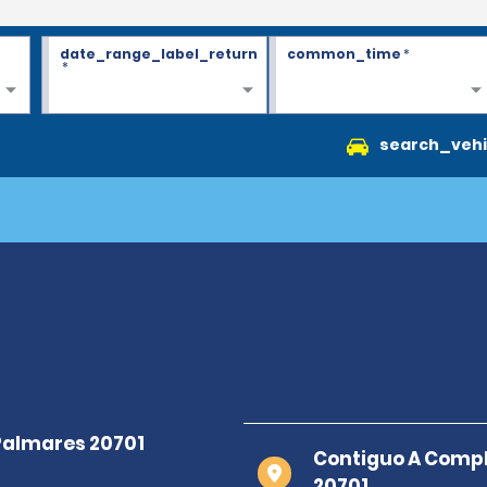
date_range_label_return
common_time
*
*
search_vehi
Contiguo A Compl
20701