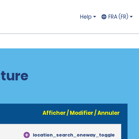
Help
FRA (FR)
iture
Afficher / Modifier / Annuler
location_search_oneway_toggle