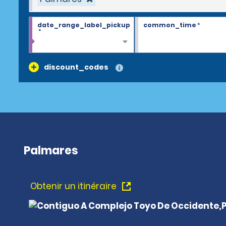
date_range_label_pickup
common_time
*
*
discount_codes
Palmares
Obtenir un itinéraire