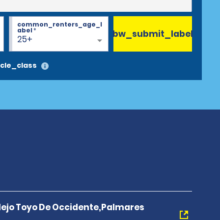
common_renters_age_l
abel
*
bw_submit_label
25+
cle_class
ejo Toyo De Occidente,Palmares