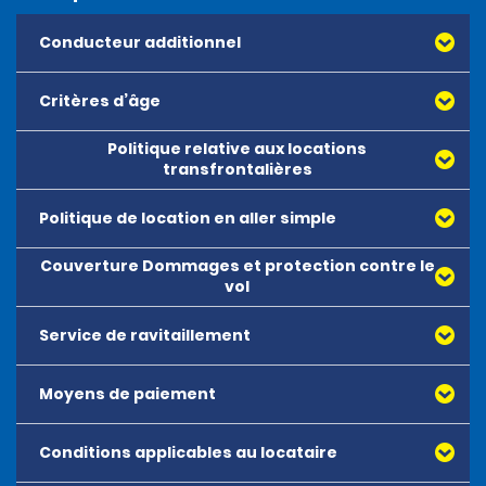
Conducteur additionnel
Critères d’âge
Politique relative aux locations
transfrontalières
Politique de location en aller simple
Couverture Dommages et protection contre le
vol
Service de ravitaillement
Moyens de paiement
Conditions applicables au locataire
Toutes les principales cartes de débit ou de crédit,
délivrées par American Express, Mastercard, Visa,