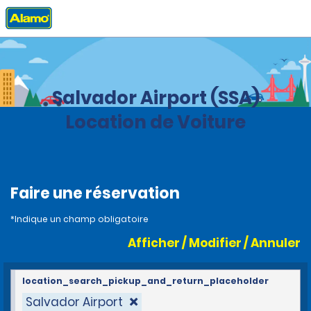
Accueil
Agences
Brazil
Salvador Airport (SSA)
Location de Voiture
Faire une réservation
*Indique un champ obligatoire
Afficher / Modifier / Annuler
location_search_pickup_and_return_placeholder
Salvador Airport