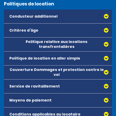
Politiques de location
Conducteur additionnel
Critères d’âge
Politique relative aux locations
transfrontalières
Politique de location en aller simple
Couverture Dommages et protection contre le
vol
Service de ravitaillement
Moyens de paiement
Conditions applicables au locataire
Toutes les principales cartes de débit ou de crédit,