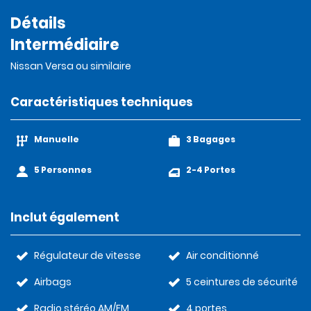
Détails
Intermédiaire
Nissan Versa ou similaire
Caractéristiques techniques
Manuelle
3 Bagages
5 Personnes
2-4 Portes
Inclut également
Régulateur de vitesse
Air conditionné
Airbags
5 ceintures de sécurité
Radio stéréo AM/FM
4 portes