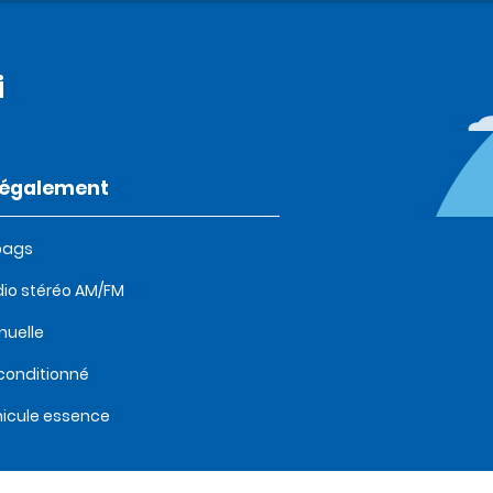
i
t également
bags
io stéréo AM/FM
uelle
 conditionné
icule essence