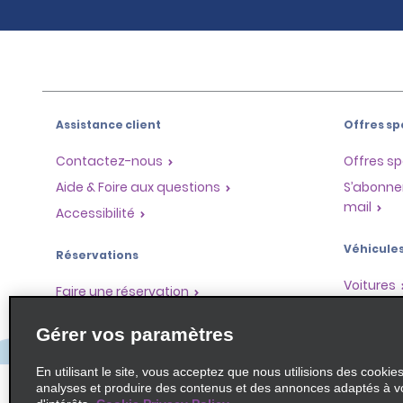
Assistance client
Offres sp
Contactez-nous
Offres sp
Aide & Foire aux questions
S’abonne
mail
Accessibilité
Véhicule
Réservations
Voitures
Faire une réservation
SUV
Trouver une réservation
Gérer vos paramètres
Monospa
Enregistrement accéléré
Ne pas passer par le comptoir
En utilisant le site, vous acceptez que nous utilisions des cookie
analyses et produire des contenus et des annonces adaptés à v
Trajets passés / Reçus