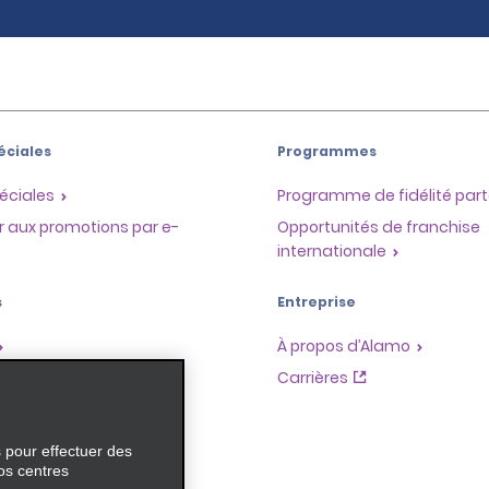
éciales
Programmes
éciales
Programme de fidélité part
r aux promotions par e-
Opportunités de franchise
internationale
s
Entreprise
À propos d’Alamo
Carrières
ces
s pour effectuer des
os centres