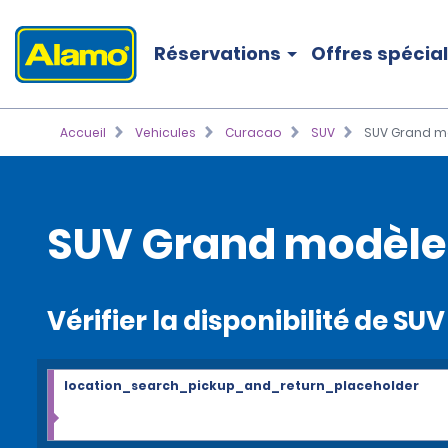
Réservations
Offres spécia
Accueil
Vehicules
Curacao
SUV
SUV Grand m
SUV Grand modèle
Vérifier la disponibilité de S
location_search_pickup_and_return_placeholder