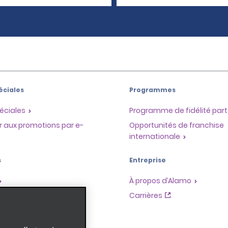
éciales
Programmes
éciales
Programme de fidélité part
r aux promotions par e-
Opportunités de franchise
internationale
s
Entreprise
À propos d’Alamo
Carrières
ces