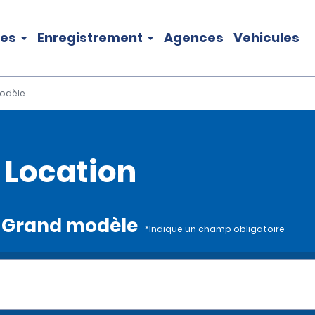
les
Enregistrement
Agences
Vehicules
odèle
 Location
UV Grand modèle
*Indique un champ obligatoire