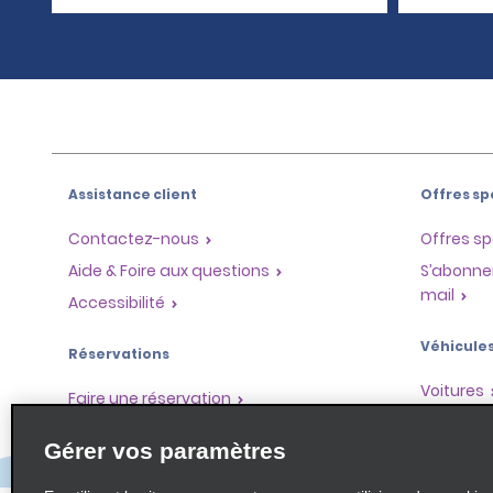
Assistance client
Offres sp
Contactez-nous
Offres sp
Aide & Foire aux questions
S’abonne
mail
Accessibilité
Véhicule
Réservations
Voitures
Faire une réservation
SUV
Trouver une réservation
Gérer vos paramètres
Monospa
Enregistrement accéléré