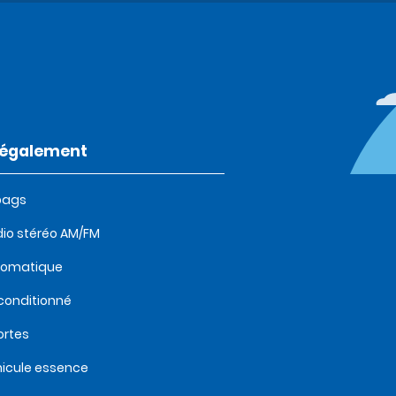
t également
bags
io stéréo AM/FM
tomatique
 conditionné
ortes
icule essence