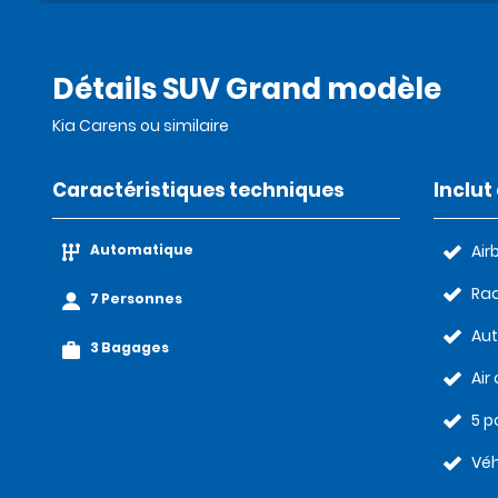
Détails SUV Grand modèle
Kia Carens ou similaire
Caractéristiques techniques
Inclu
Automatique
Air
Rad
7 Personnes
Au
3 Bagages
Air
5 p
Véh