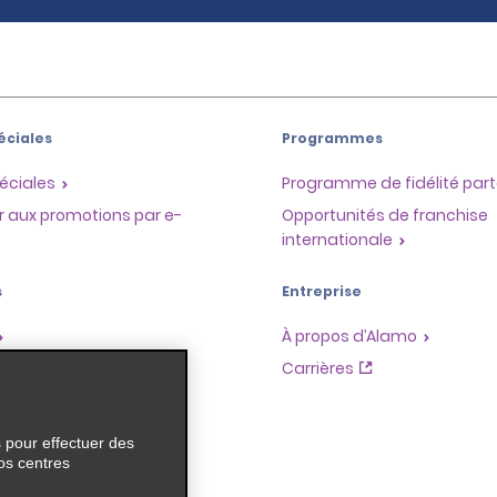
éciales
Programmes
éciales
Programme de fidélité part
r aux promotions par e-
Opportunités de franchise
internationale
s
Entreprise
À propos d’Alamo
Carrières
ces
s pour effectuer des
os centres