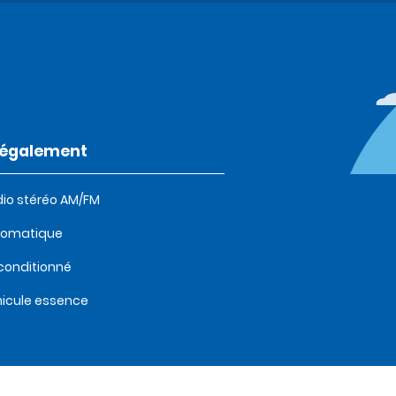
t également
io stéréo AM/FM
tomatique
 conditionné
icule essence