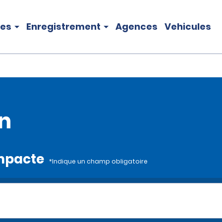
les
Enregistrement
Agences
Vehicules
n
ompacte
*Indique un champ obligatoire