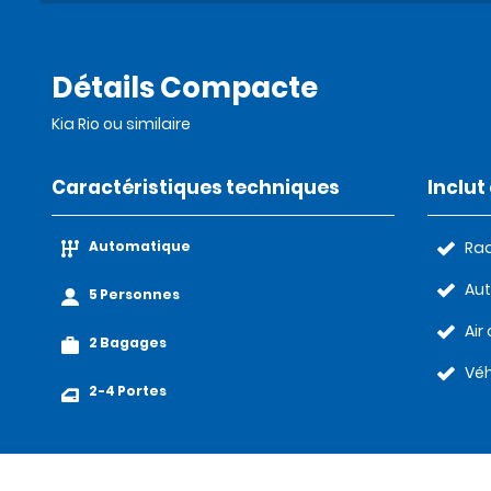
Détails Compacte
Kia Rio ou similaire
Caractéristiques techniques
Inclu
Automatique
Rad
Au
5 Personnes
Air
2 Bagages
Véh
2-4 Portes