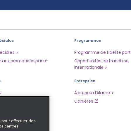
éciales
Programmes
éciales
Programme de fidélité part
r aux promotions par e-
Opportunités de franchise
internationale
s
Entreprise
À propos d’Alamo
Carrières
ces
s pour effectuer des
os centres