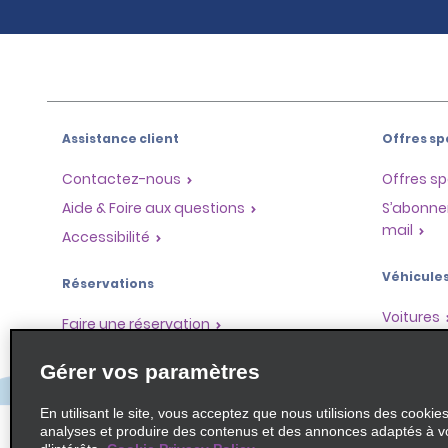
Assistance client
Offres sp
Contactez-nous
Offres sp
Aide & Foire aux questions
S’abonne
mail
Accessibilité
Véhicule
Réservations
Voitures
Faire une réservation
SUV
Trouver une réservation
Gérer vos paramètres
Monospa
Enregistrement accéléré
Ne pas passer par le comptoir
En utilisant le site, vous acceptez que nous utilisions des cookie
analyses et produire des contenus et des annonces adaptés à v
Trajets passés / Reçus