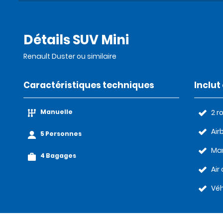
Détails SUV Mini
Renault Duster ou similaire
Caractéristiques techniques
Inclu
Manuelle
2 r
Air
5 Personnes
Man
4 Bagages
Air
Véh