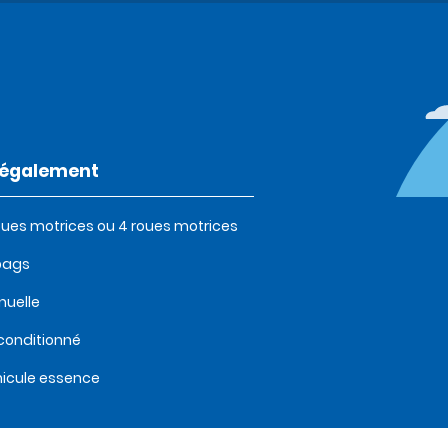
t également
oues motrices ou 4 roues motrices
bags
uelle
 conditionné
icule essence