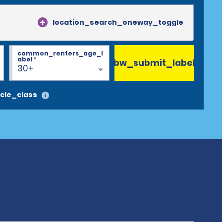
location_search_oneway_toggle
common_renters_age_l
abel
*
bw_submit_label
30+
cle_class