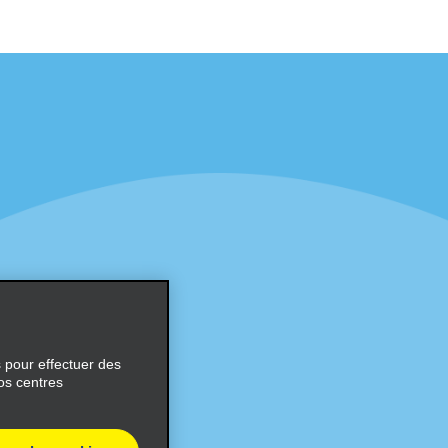
éciales
Programmes
éciales
Programme de fidélité part
r aux promotions par e-
Opportunités de franchise
internationale
s
Entreprise
À propos d’Alamo
Carrières
ces
s pour effectuer des
os centres