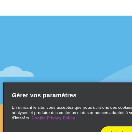
Assistance client
Offres sp
Contactez-nous
Offres sp
Aide & Foire aux questions
S’abonne
mail
Accessibilité
Véhicule
Réservations
Voitures
Faire une réservation
SUV
Trouver une réservation
Gérer vos paramètres
Monospa
Enregistrement accéléré
Ne pas passer par le comptoir
En utilisant le site, vous acceptez que nous utilisions des cookie
analyses et produire des contenus et des annonces adaptés à v
Trajets passés / Reçus
d'intérêts.
Cookie Privacy Policy