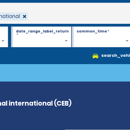
national
date_range_label_return
common_time
*
*
search_vehi
l international (CEB)