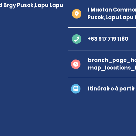
1 Mactan Commerc
Pusok,Lapu Lapu 
+63 917 719 1180
branch_page_ho
map_locations_
Itinéraire à parti