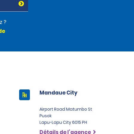
z ?
de
Mandaue City
Airport Road Matumbo St
Pusok
Lapu-Lapu City 6015 PH
Détails de l’agence