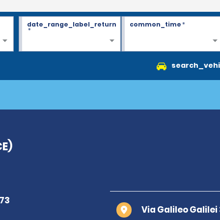
date_range_label_return
common_time
*
*
search_vehi
CE)
Via Galileo Galile