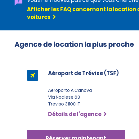
Vous ne trouvez pas ce que vous cherche
Afficher les FAQ concernant la location 
voitures
Agence de location la plus proche
Aéroport de Trévise (TSF)
Aeroporto A Canova
Via Noalese 63
Treviso 31100 IT
Détails de l’agence
Réserver maintenant