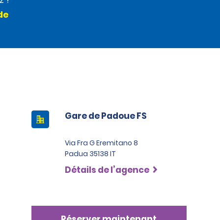
z ?
de
Gare de Padoue FS
Via Fra G Eremitano 8
Padua 35138 IT
Détails de l’agence
Réserver maintenant