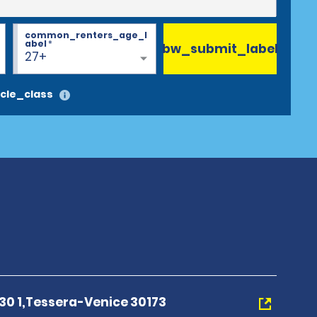
common_renters_age_l
abel
*
bw_submit_label
27+
cle_class
i 30 1,Tessera-Venice 30173