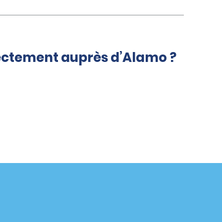
rectement auprès d’Alamo ?
Agences
enaire
California
Florida