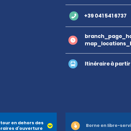
+39 041 541 6737
branch_page_ho
map_locations_
Itinéraire à parti
tour en dehors des
Borne en libre-serv
raires d’ouverture