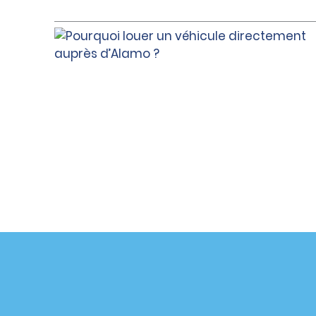
Assistance client
Offres sp
Contactez-nous
Offres sp
Aide & Foire aux questions
S’abonne