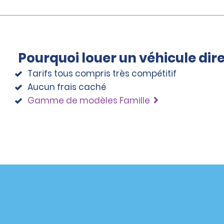
Pourquoi louer un véhicule di
Tarifs tous compris très compétitif
Aucun frais caché
Gamme de modèles Famille
éciales
Programmes
éciales
Programme de fidélité part
r aux promotions par e-
Opportunités de franchise