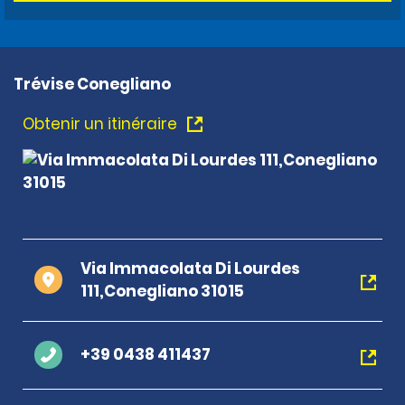
Trévise Conegliano
Obtenir un itinéraire
Via Immacolata Di Lourdes
111,Conegliano 31015
+39 0438 411437