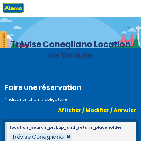
Accueil
Agences
Italie
Trévise Conegliano Location
de Voiture
Faire une réservation
*Indique un champ obligatoire
Afficher / Modifier / Annuler
location_search_pickup_and_return_placeholder
Trévise Conegliano