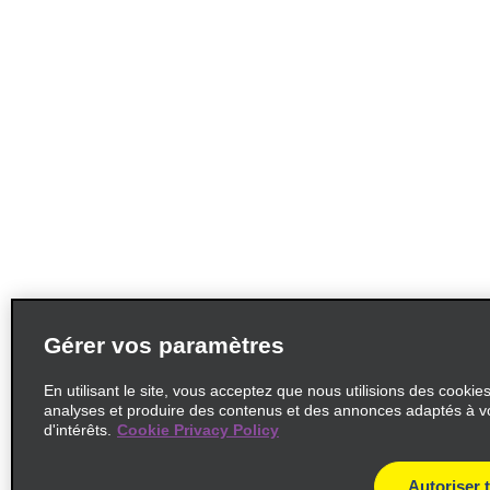
Gérer vos paramètres
En utilisant le site, vous acceptez que nous utilisions des cookie
analyses et produire des contenus et des annonces adaptés à v
d'intérêts.
Cookie Privacy Policy
Autoriser 