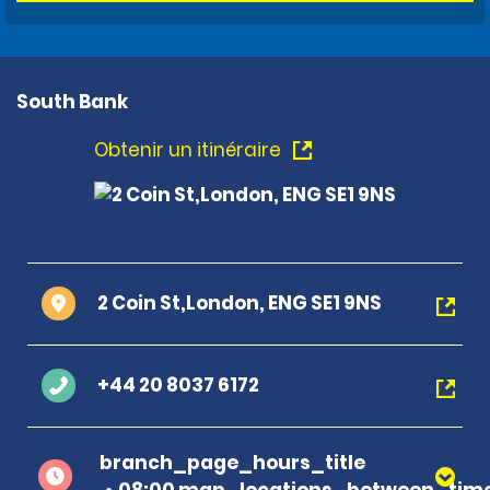
South Bank
Obtenir un itinéraire
2 Coin St,London, ENG SE1 9NS
+44 20 8037 6172
branch_page_hours_title
08:00 map_locations_between_time