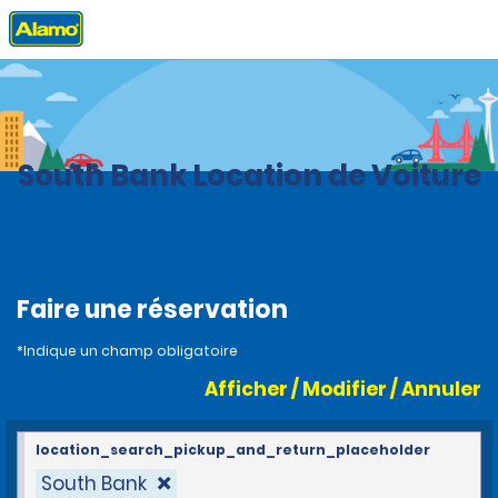
Accueil
Agences
Royaume-Uni
South Bank Location de Voiture
Faire une réservation
*Indique un champ obligatoire
Afficher / Modifier / Annuler
location_search_pickup_and_return_placeholder
South Bank