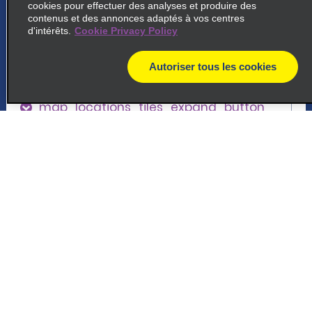
cookies pour effectuer des analyses et produire des
5
Londres Park Lane
contenus et des annonces adaptés à vos centres
d'intérêts.
Cookie Privacy Policy
Enterprise Rent A Car, Q Park Car Park Park
Lane
Autoriser tous les cookies
London, ENG W1K 7AN
map
map_locations_tiles_expand_button
ap_locations_tile_link_text
Assistance client
6
Gare de Londres St Pancras
Réservations
St. Pancras International, Pancras Road
London, ENG N1C 4QP
Offres spéciales
map_locations_tiles_expand_button
Véhicules