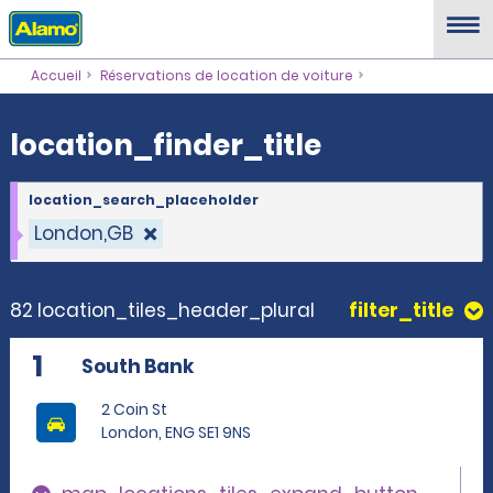
location_finder_title
Accueil
Réservations de location de voiture
location_finder_title
location_search_placeholder
London,GB
82 location_tiles_header_plural
filter_title
1
South Bank
2 Coin St
London, ENG SE1 9NS