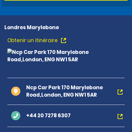
Londres Marylebone
Obtenir un itinéraire
Ncp Car Park 170 Marylebone
Road,London, ENG NW1 5AR
+44 20 7278 6307