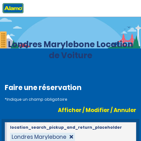
Accueil
Agences
Royaume-Uni
Londres Marylebone Location
de Voiture
Faire une réservation
*Indique un champ obligatoire
Afficher / Modifier / Annuler
location_search_pickup_and_return_placeholder
Londres Marylebone