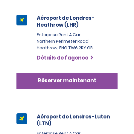
une traduction officielle du permis de conduire du 
pays de résidence de l’individu, il ne constitue ni un 
permis de conduire à part entière ni une pièce 
Aéroport de Londres-
d’identité valide.
Heathrow (LHR)
Tous les locataires doivent fournir une pièce d’identité 
Enterprise Rent A Car
avec photo en cours de validité, comme un permis de 
Northern Perimeter Road
conduire, un passeport ou une carte d’identité. Les 
Heathrow, ENG TW6 2RY GB
personnes qui visitent le Royaume-Uni doivent 
Détails de l’agence
également fournir une preuve de voyage retour et des 
informations d’hébergement durant leur séjour au 
Royaume-Uni. Notez que nous nous réservons le droit 
de demander une pièce d’identité supplémentaire ou 
Réserver maintenant
d’effectuer d’autres contrôles d’identité si nécessaire, 
pouvant notamment inclure une vérification d’identité 
auprès d’un organisme externe.
Aéroport de Londres-Luton
(LTN)
Enterprise Rent A Car