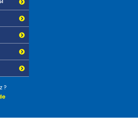
ol
z ?
de