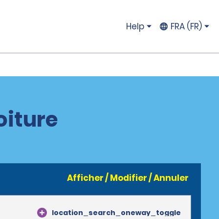
Help
FRA (FR)
oiture
Afficher / Modifier / Annuler
location_search_oneway_toggle