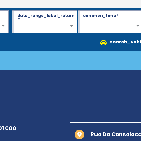
date_range_label_return
common_time
*
*
search_vehi
Rua Da Consolaca