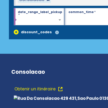
date_range_label_pickup
common_time
*
*
discount_codes
Consolacao
Obtenir un itinéraire