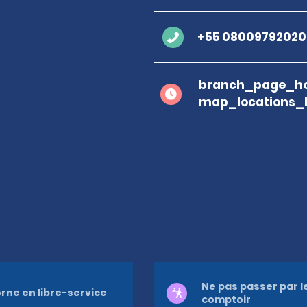
+55 08009792020
branch_page_ho
map_locations_
Ne pas passer par l
rne en libre-service
comptoir