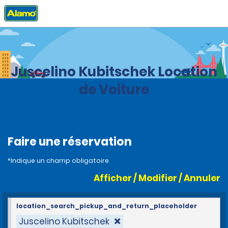
Accueil
Agences
Brazil
Juscelino Kubitschek Location
de Voiture
Faire une réservation
*Indique un champ obligatoire
Afficher / Modifier / Annuler
location_search_pickup_and_return_placeholder
Juscelino Kubitschek