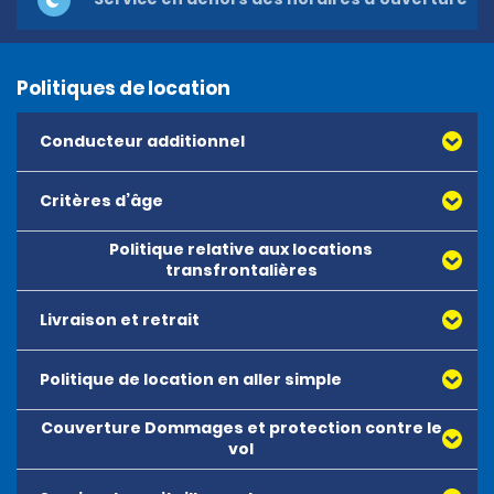
Politiques de location
Conducteur additionnel
Critères d’âge
Politique relative aux locations
transfrontalières
Livraison et retrait
Politique de location en aller simple
Couverture Dommages et protection contre le
Toutes les locations en aller simple doivent être
vol
réservées et sont acceptées sous réserve de
disponibilité.