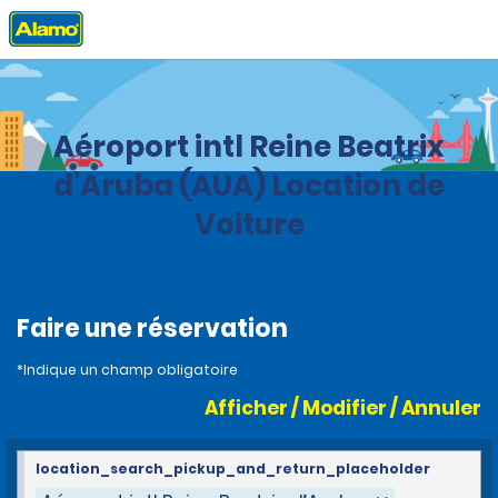
Accueil
Agences
Aruba
Aéroport intl Reine Beatrix
d’Aruba (AUA) Location de
Voiture
Faire une réservation
*Indique un champ obligatoire
Afficher / Modifier / Annuler
location_search_pickup_and_return_placeholder