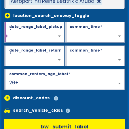
Aéroport intl Reine Beatrix d’Aruba
location_search_oneway_toggle
date_range_label_pickup
common_time
*
*
date_range_label_return
common_time
*
*
common_renters_age_label
*
26+
discount_codes
search_vehicle_class
bw_submit_label