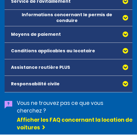
Service de ravitaillement
Des frais pour aller simple sont appliqués et sont
Informations concernant le permis de
payables au moment de la location.
conduire
Les frais pour aller simple ne peuvent pas être payés
Moyens de paiement
Full and valid drivers license from country of origin is
au préalable.
required.
Conditions applicables au locataire
Assistance routière PLUS
Responsabilité civile
Vous ne trouvez pas ce que vous
cherchez ?
Afficher les FAQ concernant la location de
voitures