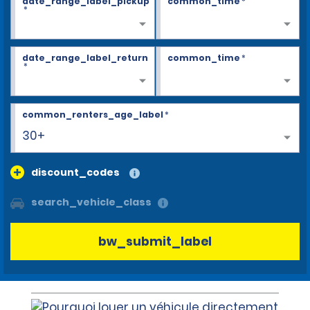
date_range_label_pickup
common_time
*
*
date_range_label_return
common_time
*
*
common_renters_age_label
*
30+
discount_codes
search_vehicle_class
bw_submit_label