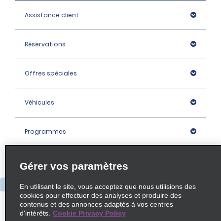
Assistance client
Réservations
Offres spéciales
Véhicules
Programmes
Entreprise
Gérer vos paramètres
En utilisant le site, vous acceptez que nous utilisions des
Agences
cookies pour effectuer des analyses et produire des
contenus et des annonces adaptés à vos centres
d'intérêts.
Cookie Privacy Policy
Policies / Sitemap