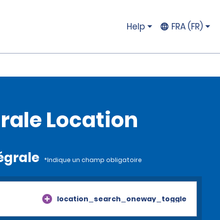
Help
FRA (FR)
rale Location
tégrale
*Indique un champ obligatoire
location_search_oneway_toggle