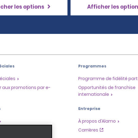
icher les options
Afficher les optio
éciales
Programmes
éciales
Programme de fidélité part
r aux promotions par e-
Opportunités de franchise
internationale
s
Entreprise
À propos d’Alamo
Carrières