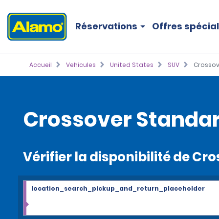
Réservations
Offres spécia
Accueil
Vehicules
United States
SUV
Crossov
Crossover Standar
Vérifier la disponibilité de C
location_search_pickup_and_return_placeholder