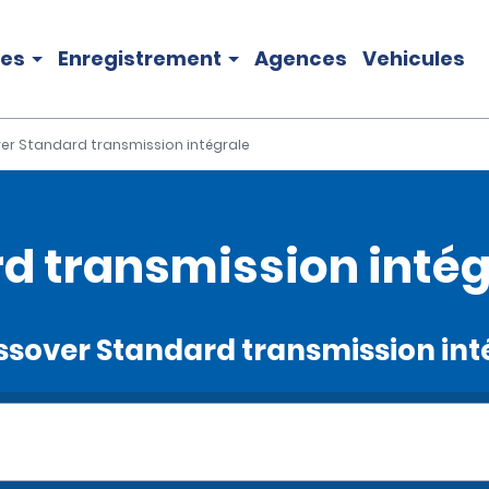
les
Enregistrement
Agences
Vehicules
er Standard transmission intégrale
d transmission intég
rossover Standard transmission in