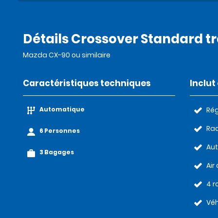
Détails Crossover Standard t
Mazda CX-90 ou similaire
Caractéristiques techniques
Inclu
Automatique
Rég
Rad
6 Personnes
Au
3 Bagages
Air
4 r
Véh