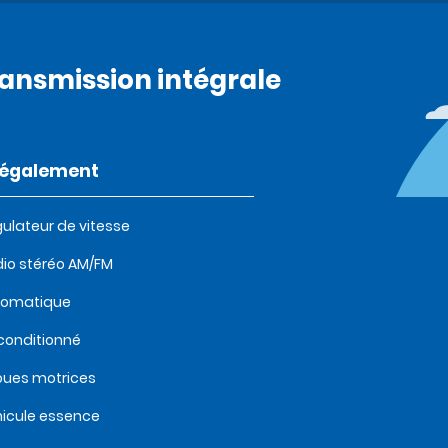
ransmission intégrale
t également
ulateur de vitesse
io stéréo AM/FM
tomatique
 conditionné
oues motrices
icule essence