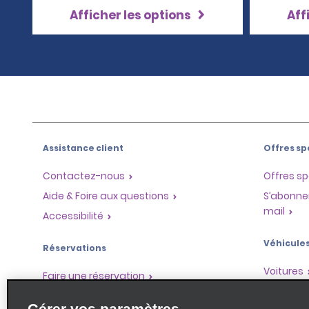
Afficher les options
Aff
Assistance client
Offres sp
Contactez-nous
Offres sp
Aide & Foire aux questions
S’abonne
mail
Accessibilité
Véhicule
Réservations
Voitures
Faire une réservation
SUV
Trouver une réservation
Gérer vos paramètres