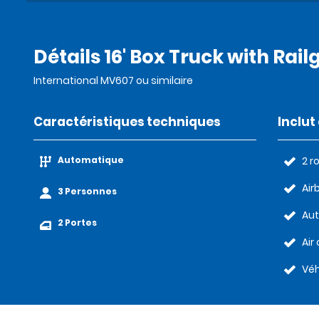
Détails 16' Box Truck with Rail
International MV607 ou similaire
Caractéristiques techniques
Inclu
Automatique
2 r
Air
3 Personnes
Au
2 Portes
Air
Véh