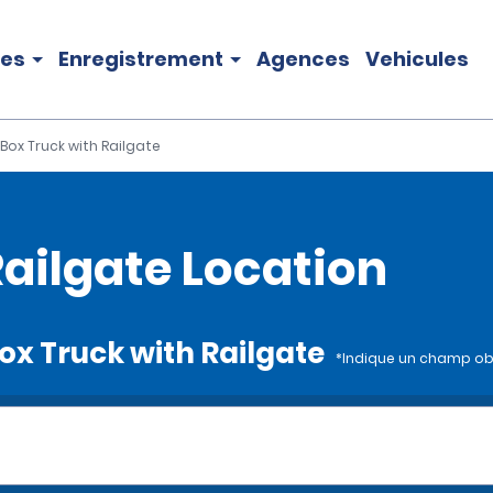
les
Enregistrement
Agences
Vehicules
 Box Truck with Railgate
Railgate Location
 Box Truck with Railgate
*Indique un champ ob