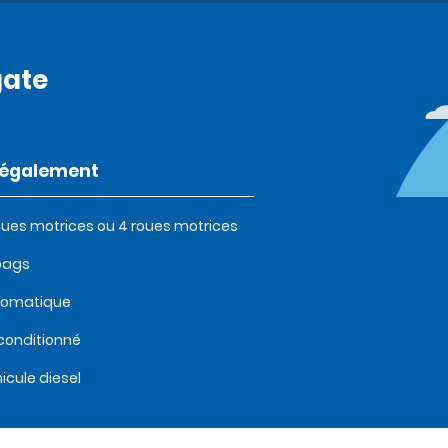
gate
t également
oues motrices ou 4 roues motrices
bags
tomatique
 conditionné
icule diesel