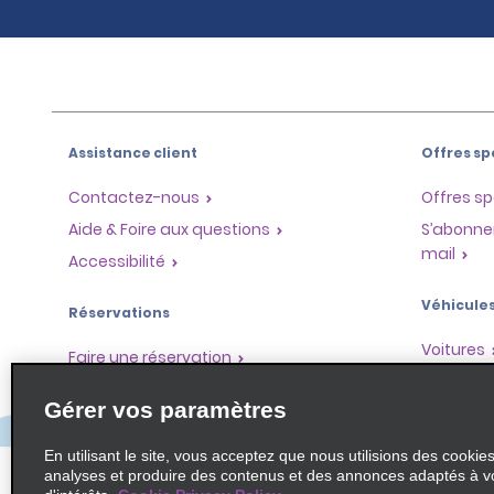
Assistance client
Offres sp
Contactez-nous
Offres sp
Aide & Foire aux questions
S’abonne
mail
Accessibilité
Véhicule
Réservations
Voitures
Faire une réservation
SUV
Trouver une réservation
Gérer vos paramètres
Monospa
Enregistrement accéléré
Ne pas passer par le comptoir
En utilisant le site, vous acceptez que nous utilisions des cookie
analyses et produire des contenus et des annonces adaptés à v
Trajets passés / Reçus