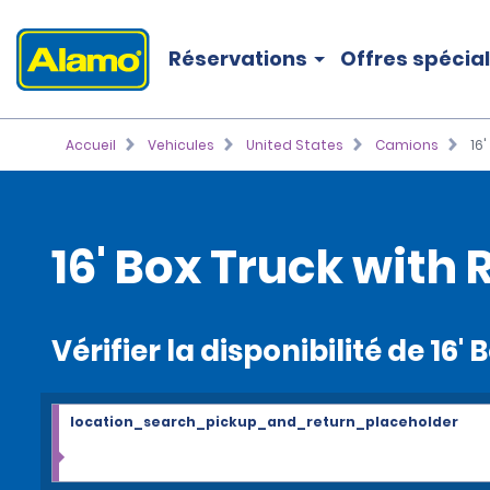
Réservations
Offres spécia
Accueil
Vehicules
United States
Camions
16'
16' Box Truck with 
Vérifier la disponibilité de 16'
location_search_pickup_and_return_placeholder