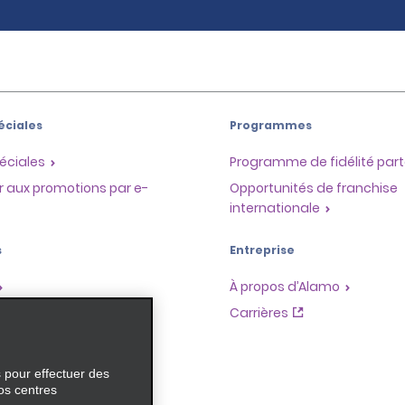
éciales
Programmes
éciales
Programme de fidélité part
r aux promotions par e-
Opportunités de franchise
internationale
s
Entreprise
À propos d’Alamo
Carrières
ces
s pour effectuer des
os centres