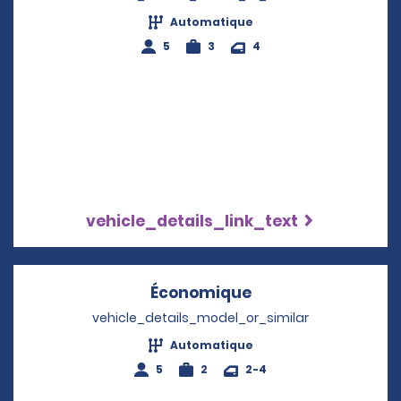
Automatique
5
3
4
vehicle_details_link_text
Économique
Opens in a new w
vehicle_details_model_or_similar
Automatique
5
2
2-4