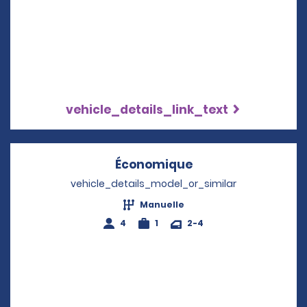
vehicle_details_link_text
Économique
Opens in a new w
vehicle_details_model_or_similar
Manuelle
4
1
2-4