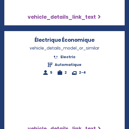
vehicle_details_link_text
Électrique Économique
Opens in a n
vehicle_details_model_or_similar
Electric
Automatique
5
2
2-4
vehicle_details_link_text