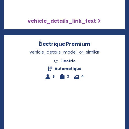
vehicle_details_link_text
Électrique Premium
Opens in a ne
vehicle_details_model_or_similar
Electric
Automatique
5
3
4