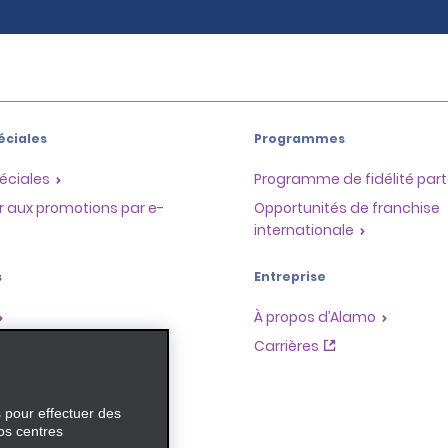
éciales
Programmes
éciales
Programme de fidélité part
r aux promotions par e-
Opportunités de franchise
internationale
s
Entreprise
À propos d’Alamo
Carrières
ces
s pour effectuer des
os centres