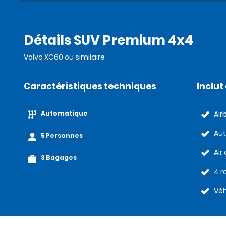
Détails SUV Premium 4x4
Volvo XC60 ou similaire
Caractéristiques techniques
Inclu
Automatique
Air
Au
5 Personnes
Air
3 Bagages
4 r
Véh