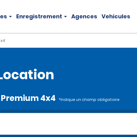
les
Enregistrement
Agences
Vehicules
4x4
Location
UV Premium 4x4
*Indique un champ obligatoire