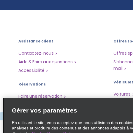
Assistance client
Offres sp
Contactez-nous
Offres sp
Aide & Foire aux questions
S’abonne
mail
Accessibilité
Véhicule
Réservations
Voitures
Faire une réservation
SUV
Trouver une réservation
Gérer vos paramètres
Monospa
Enregistrement accéléré
Ne pas passer par le comptoir
En utilisant le site, vous acceptez que nous utilisions des cookie
analyses et produire des contenus et des annonces adaptés à v
Trajets passés / Reçus