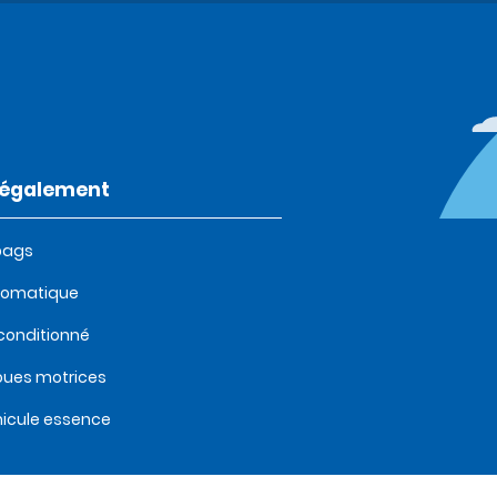
t également
bags
tomatique
 conditionné
oues motrices
icule essence