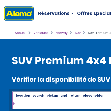
Réservations
Offres spécia
Accueil
Vehicules
Norway
SUV
SUV Premium 
SUV Premium 4x4 
Vérifier la disponibilité de S
location_search_pickup_and_return_placeholder