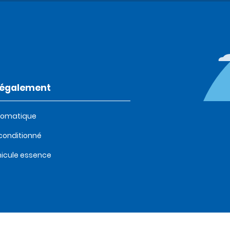
t également
tomatique
 conditionné
icule essence