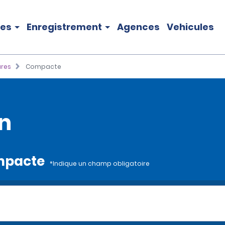
les
Enregistrement
Agences
Vehicules
ures
Compacte
n
ompacte
*Indique un champ obligatoire