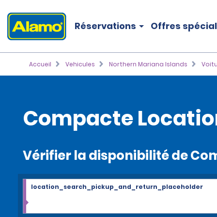
Réservations
Offres spécia
Accueil
Vehicules
Northern Mariana Islands
Voit
Compacte Locatio
Vérifier la disponibilité de C
location_search_pickup_and_return_placeholder