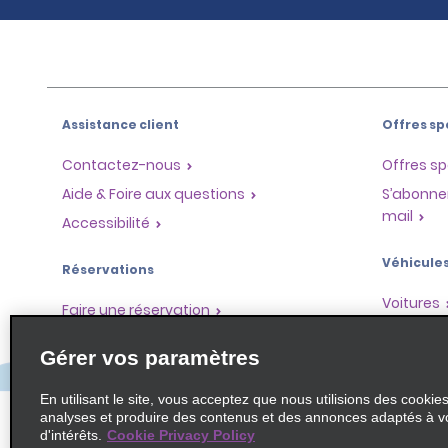
Assistance client
Offres sp
Contactez-nous
Offres sp
Aide & Foire aux questions
S’abonne
mail
Accessibilité
Véhicule
Réservations
Voitures
Faire une réservation
SUV
Trouver une réservation
Gérer vos paramètres
Monospa
Enregistrement accéléré
Ne pas passer par le comptoir
En utilisant le site, vous acceptez que nous utilisions des cookie
analyses et produire des contenus et des annonces adaptés à v
Trajets passés / Reçus
d'intérêts.
Cookie Privacy Policy