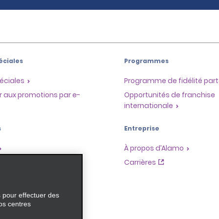
éciales
Programmes
éciales
Programme de fidélité part
r aux promotions par e-
Opportunités de franchise
internationale
s
Entreprise
À propos d’Alamo
Carrières
ces
s pour effectuer des
os centres