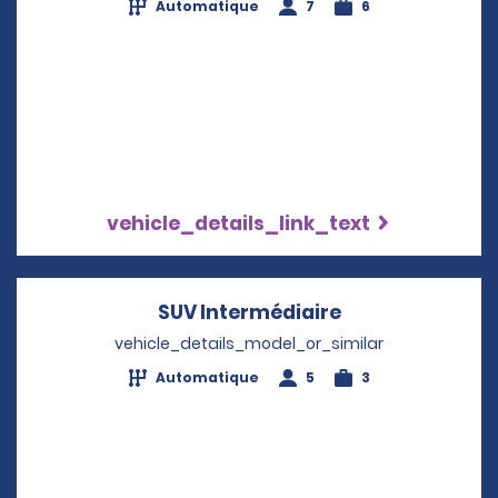
Automatique
7
6
vehicle_details_link_text
SUV Intermédiaire
Opens in a new
vehicle_details_model_or_similar
Automatique
5
3