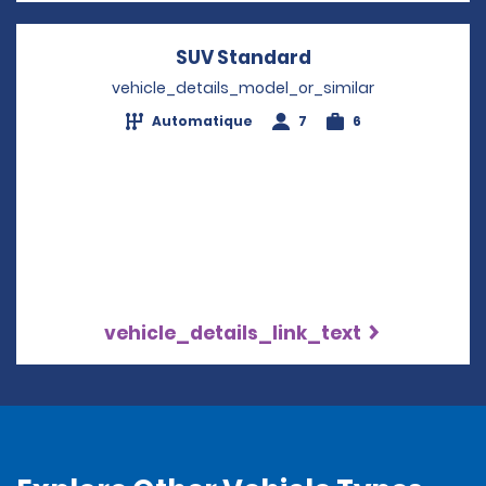
SUV Standard
Opens in a new w
vehicle_details_model_or_similar
Automatique
7
6
vehicle_details_link_text