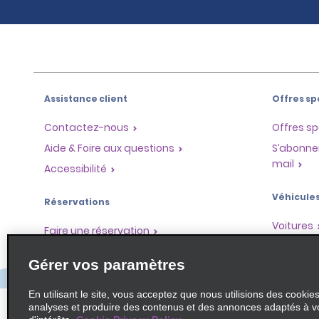
Assistance client
Offres sp
Contactez-nous
Offres sp
Aide & Foire aux questions
S’abonne
mail
Accessibilité
Véhicule
Réservations
Voitures
Faire une réservation
SUV
Trouver une réservation
Gérer vos paramètres
Monospa
Enregistrement accéléré
Ne pas passer par le comptoir
En utilisant le site, vous acceptez que nous utilisions des cookie
analyses et produire des contenus et des annonces adaptés à v
Trajets passés / Reçus