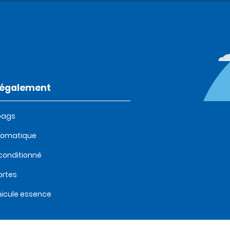
t également
bags
tomatique
 conditionné
ortes
icule essence