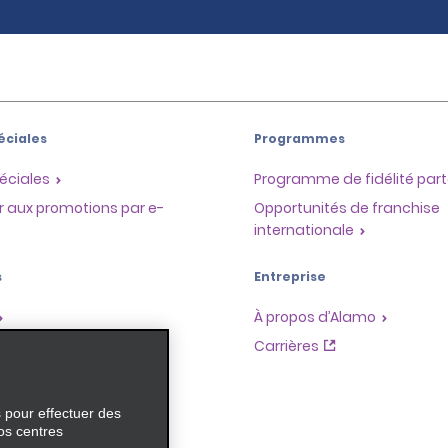
éciales
Programmes
éciales
Programme de fidélité part
r aux promotions par e-
Opportunités de franchise
internationale
s
Entreprise
À propos d’Alamo
Carrières
ces
s pour effectuer des
os centres