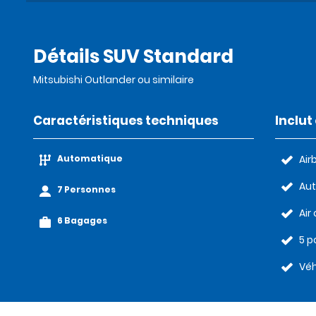
Détails SUV Standard
Mitsubishi Outlander ou similaire
Caractéristiques techniques
Inclu
Automatique
Air
Au
7 Personnes
Air
6 Bagages
5 p
Véh