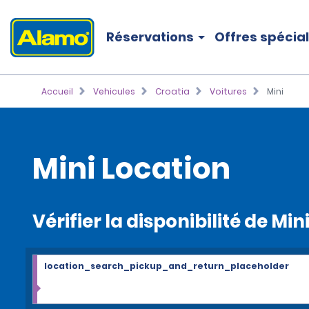
Réservations
Offres spécia
Accueil
Vehicules
Croatia
Voitures
Mini
Mini Location
Vérifier la disponibilité de Min
location_search_pickup_and_return_placeholder