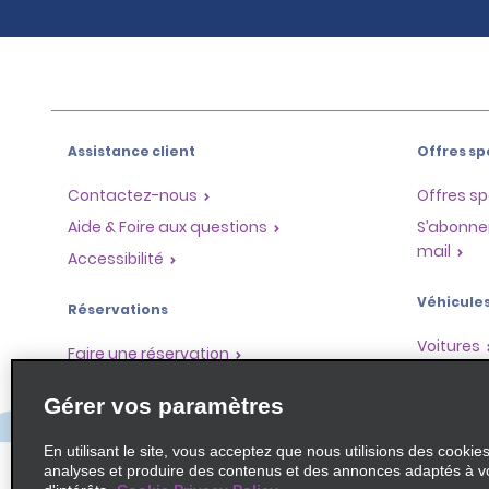
Assistance client
Offres sp
Contactez-nous
Offres sp
Aide & Foire aux questions
S’abonne
mail
Accessibilité
Véhicule
Réservations
Voitures
Faire une réservation
SUV
Trouver une réservation
Gérer vos paramètres
Monospa
Enregistrement accéléré
Ne pas passer par le comptoir
En utilisant le site, vous acceptez que nous utilisions des cookie
analyses et produire des contenus et des annonces adaptés à v
Trajets passés / Reçus