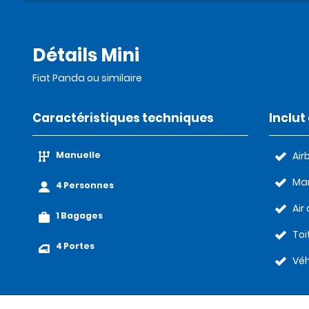
Détails Mini
Fiat Panda ou similaire
Caractéristiques techniques
Inclu
Manuelle
Air
Man
4 Personnes
Air
1 Bagages
Toi
4 Portes
Véh