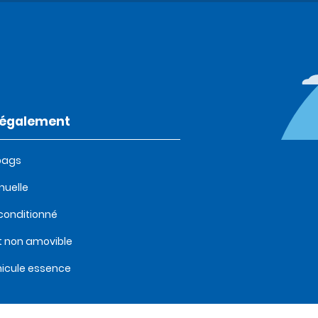
t également
bags
uelle
 conditionné
t non amovible
icule essence