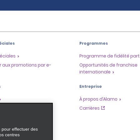
éciales
Programmes
éciales
Programme de fidélité part
r aux promotions par e-
Opportunités de franchise
internationale
s
Entreprise
À propos d’Alamo
Carrières
ces
s pour effectuer des
os centres