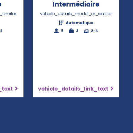
e
Opens in a new window
Intermédiaire
Opens in 
_similar
vehicle_details_model_or_similar
Automatique
-4
5
3
2-4
_text
vehicle_details_link_text