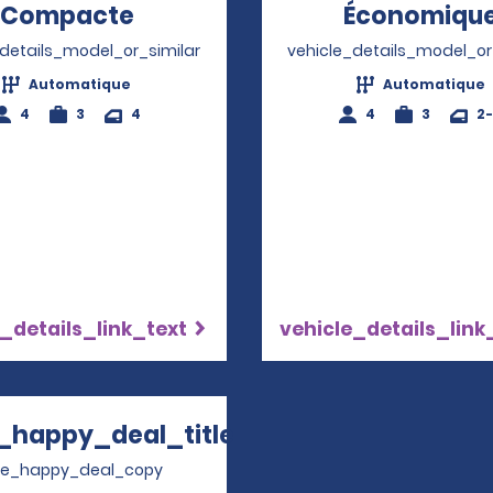
Compacte
Opens in a new window
Économiqu
_details_model_or_similar
vehicle_details_model_or
Automatique
Automatique
4
3
4
4
3
2
_details_link_text
vehicle_details_link
_happy_deal_title
Opens in a new window
ve_happy_deal_copy