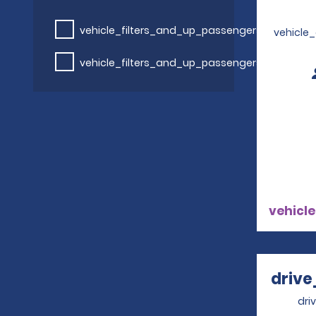
vehicle_filters_and_up_passengers
vehicle
vehicle_filters_and_up_passengers
vehicle
drive
dri