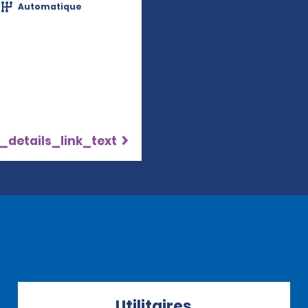
Automatique
_details_link_text
Utilitaires