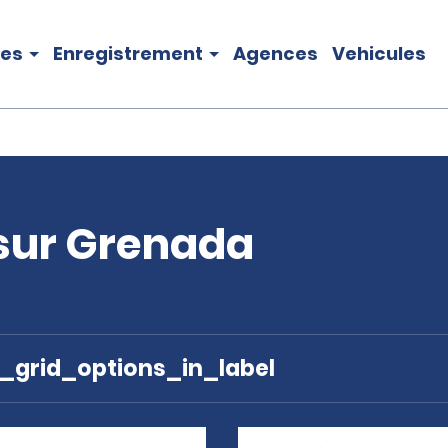
les
Enregistrement
Agences
Vehicules
 sur Grenada
e_grid_options_in_label