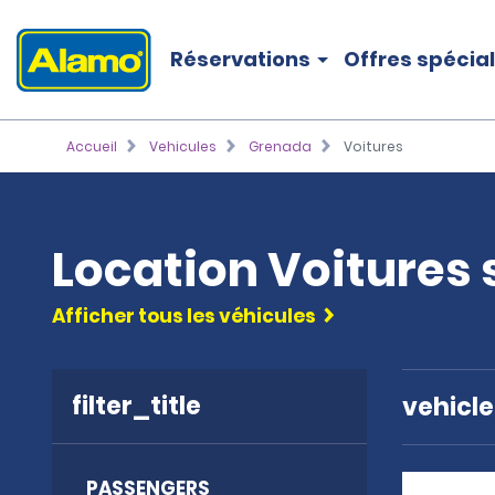
Réservations
Offres spécia
Accueil
Vehicules
Grenada
Voitures
Location Voitures
Afficher tous les véhicules
filter_title
vehicl
PASSENGERS