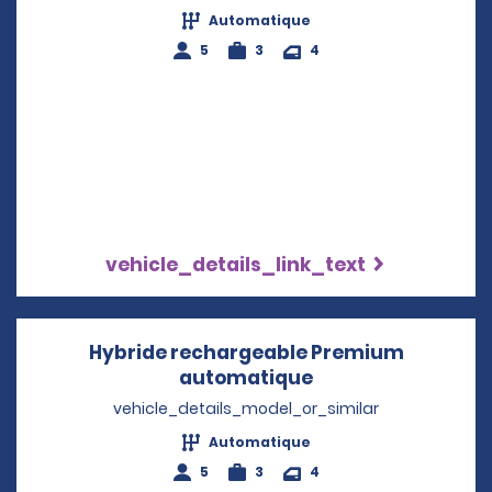
Automatique
5
3
4
vehicle_details_link_text
Hybride rechargeable Premium
automatique
Opens in a new w
vehicle_details_model_or_similar
Automatique
5
3
4