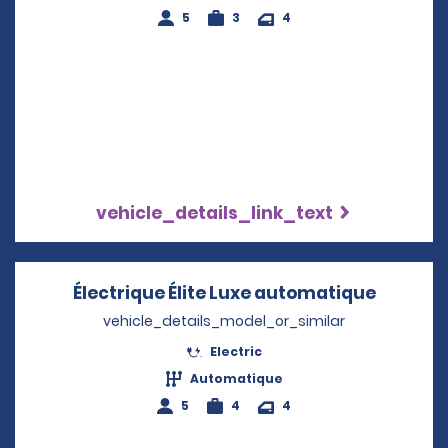
5
3
4
vehicle_details_link_text
Électrique Élite Luxe automatique
Opens i
vehicle_details_model_or_similar
Electric
Automatique
5
4
4