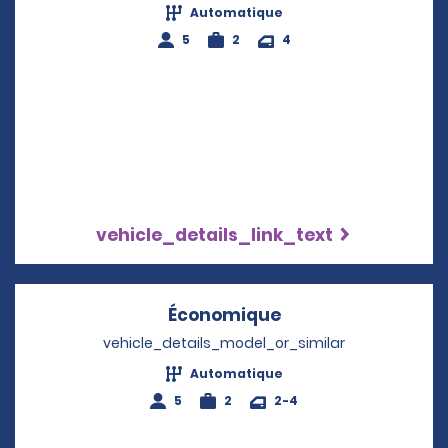
Automatique
5
2
4
vehicle_details_link_text
Économique
Opens in a new w
vehicle_details_model_or_similar
Automatique
5
2
2-4