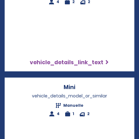
4
2
2
vehicle_details_link_text
Mini
Opens in a new windo
vehicle_details_model_or_similar
Manuelle
4
1
2