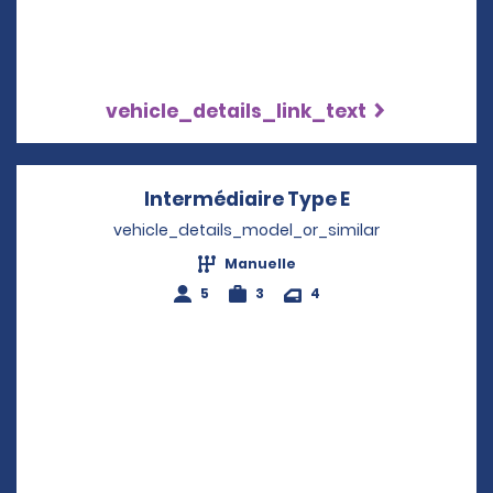
vehicle_details_link_text
Intermédiaire Type E
Opens in a ne
vehicle_details_model_or_similar
Manuelle
5
3
4