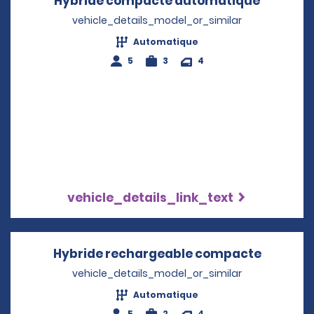
Hybride compacte automatique
Opens i
vehicle_details_model_or_similar
Automatique
5
3
4
vehicle_details_link_text
Hybride rechargeable compacte
Opens i
vehicle_details_model_or_similar
Automatique
5
2
4