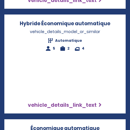
vehicle_details_link_text
Hybride Économique automatique
Opens 
vehicle_details_model_or_similar
Automatique
5
2
4
vehicle_details_link_text
Économique automatique
Opens in a