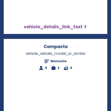
vehicle_details_link_text
Compacte
Opens in a new wi
vehicle_details_model_or_similar
Manuelle
5
2
4