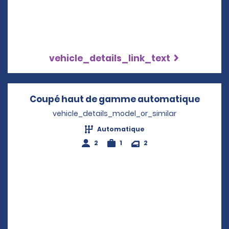
vehicle_details_link_text
Coupé haut de gamme automatique
Opens
vehicle_details_model_or_similar
Automatique
2
1
2