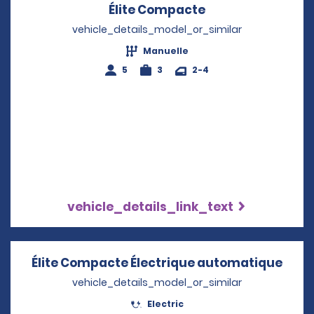
Élite Compacte
Opens in a new 
vehicle_details_model_or_similar
Manuelle
5
3
2-4
vehicle_details_link_text
Élite Compacte Électrique automatique
Open
vehicle_details_model_or_similar
Electric