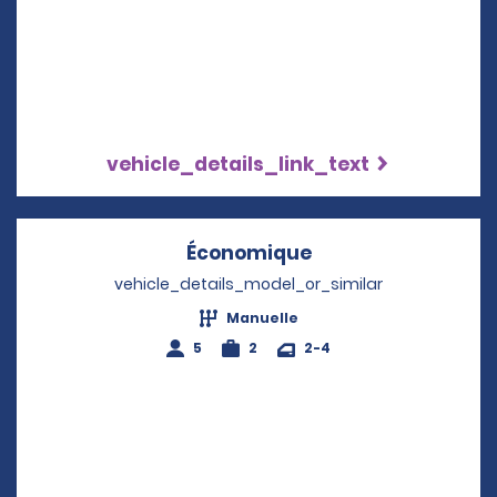
vehicle_details_link_text
Économique
Opens in a new w
vehicle_details_model_or_similar
Manuelle
5
2
2-4