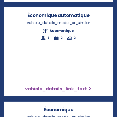
Économique automatique
Opens in a
vehicle_details_model_or_similar
Automatique
5
2
2
vehicle_details_link_text
Économique
Opens in a new w