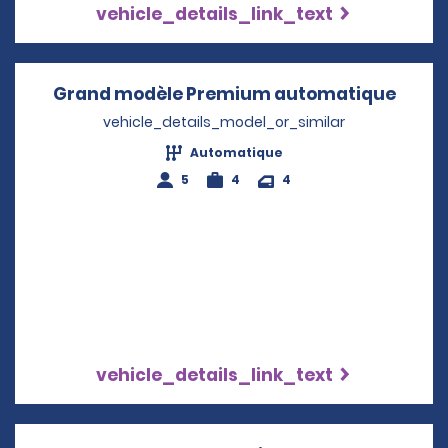
vehicle_details_link_text
Grand modèle Premium automatique
Opens
vehicle_details_model_or_similar
Automatique
5
4
4
vehicle_details_link_text