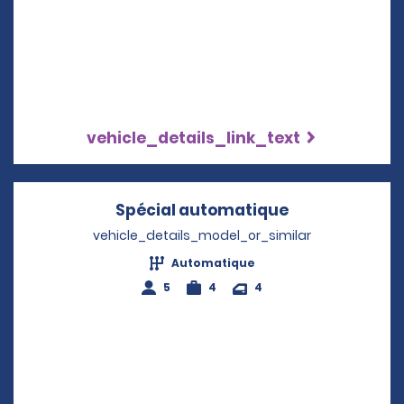
vehicle_details_link_text
Spécial automatique
Opens in a n
vehicle_details_model_or_similar
Automatique
5
4
4