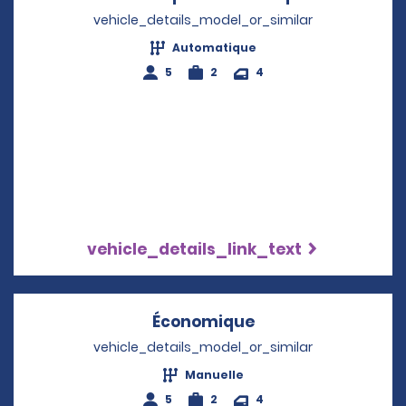
vehicle_details_model_or_similar
Automatique
5
2
4
vehicle_details_link_text
Économique
Opens in a new w
vehicle_details_model_or_similar
Manuelle
5
2
4