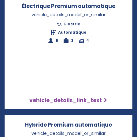
Électrique Premium automatique
Opens i
vehicle_details_model_or_similar
Electric
Automatique
5
3
4
vehicle_details_link_text
Hybride Premium automatique
Opens in
vehicle_details_model_or_similar