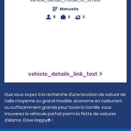
vehicle_details_model_or_similar
Manuelle
5
2
2
vehicle_details_link_text
Que vous soyez à la recherche d’une location de voiture de
taille moyenne ou grand modèle, économe en carburant
ou suffisamment grande pour toute la famille, vous
trouverez le véhicule parfait parmi la flotte de voitures
d’Alamo. Drive Happy® !