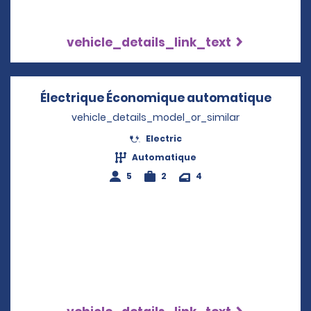
vehicle_details_link_text
Électrique Économique automatique
Opens
vehicle_details_model_or_similar
Electric
Automatique
5
2
4