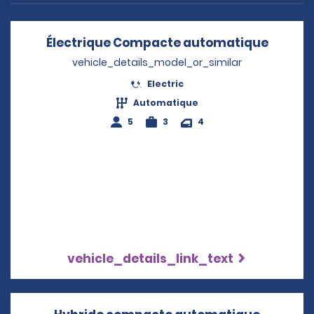
Électrique Compacte automatique
Opens 
vehicle_details_model_or_similar
Electric
Automatique
5
3
4
vehicle_details_link_text