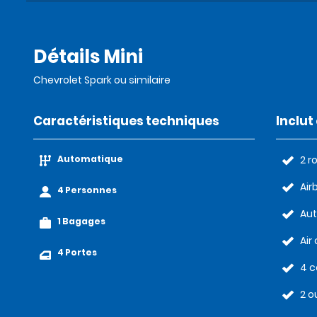
Détails Mini
Chevrolet Spark ou similaire
Caractéristiques techniques
Inclu
Automatique
2 r
Air
4 Personnes
Au
1 Bagages
Air
4 Portes
4 c
2 o