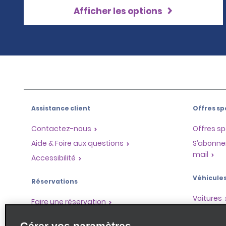
Afficher les options
Assistance client
Offres sp
Contactez-nous
Offres sp
Aide & Foire aux questions
S’abonne
mail
Accessibilité
Véhicule
Réservations
Voitures
Faire une réservation
SUV
Trouver une réservation
Gérer vos paramètres