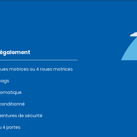
t également
oues motrices ou 4 roues motrices
bags
tomatique
 conditionné
eintures de sécurité
u 4 portes