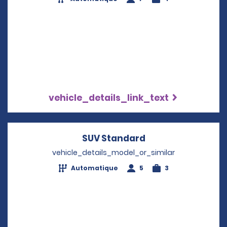
vehicle_details_link_text
SUV Standard
Opens in a new w
vehicle_details_model_or_similar
Automatique
5
3