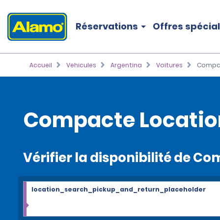
Réservations
Offres spécia
Accueil
Vehicules
Argentina
Voitures
Compa
Compacte Locatio
Vérifier la disponibilité de C
location_search_pickup_and_return_placeholder