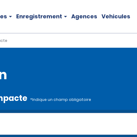
les
Enregistrement
Agences
Vehicules
cte
n
ompacte
*Indique un champ obligatoire