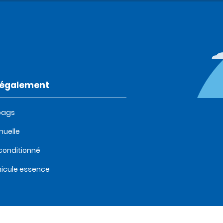
t également
bags
uelle
 conditionné
icule essence