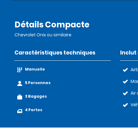
Détails Compacte
Chevrolet Onix ou similaire
Caractéristiques techniques
Inclu
Manuelle
Air
Man
5 Personnes
Air
3 Bagages
Véh
4 Portes