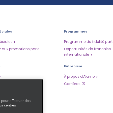
éciales
Programmes
éciales
Programme de fidélité part
r aux promotions par e-
Opportunités de franchise
internationale
s
Entreprise
À propos d’Alamo
Carrières
ces
s pour effectuer des
os centres