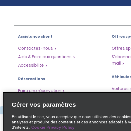
Assistance client
Offres sp
Contactez-nous
Offres sp
Aide & Foire aux questions
S’abonne
mail
Accessibilité
Véhicule
Réservations
Voitures
Faire une réservation
SUV
Trouver une réservation
Gérer vos paramètres
Monospa
Enregistrement accéléré
Ne pas passer par le comptoir
En utilisant le site, vous acceptez que nous utilisions des cookie
analyses et produire des contenus et des annonces adaptés à v
Trajets passés / Reçus
d'intérêts.
Cookie Privacy Policy