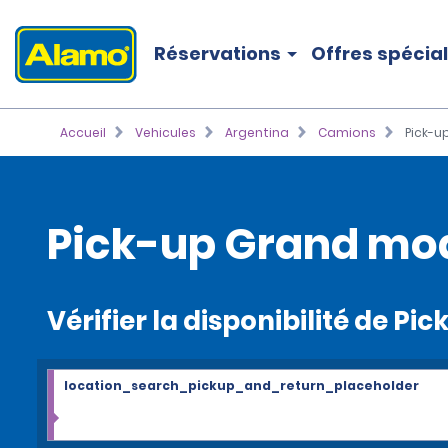
Réservations
Offres spécia
Accueil
Vehicules
Argentina
Camions
Pick-u
Pick-up Grand mod
Vérifier la disponibilité de P
location_search_pickup_and_return_placeholder