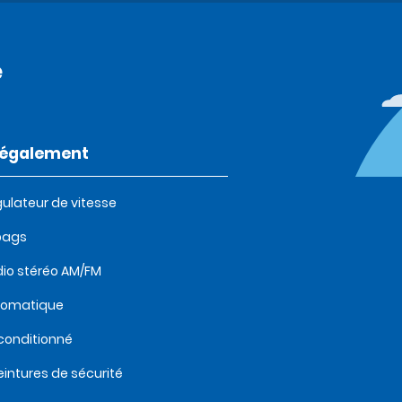
e
t également
ulateur de vitesse
bags
io stéréo AM/FM
tomatique
 conditionné
eintures de sécurité