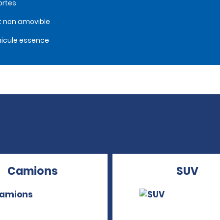
ortes
t non amovible
icule essence
Camions
SUV