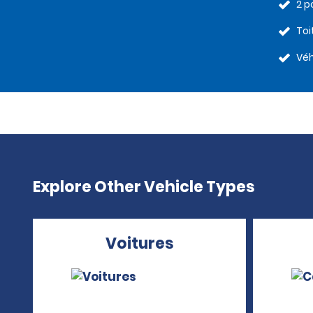
2 p
Toi
Véh
Explore Other Vehicle Types
Voitures