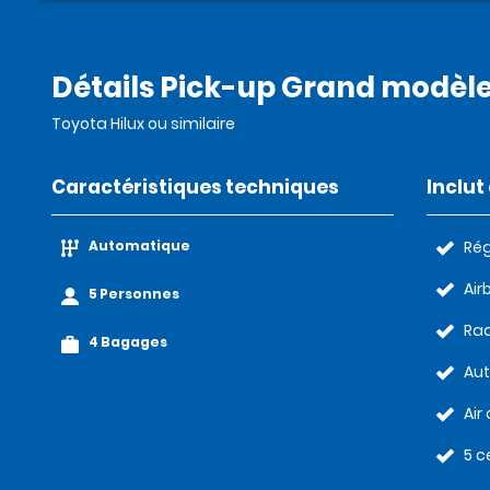
Détails Pick-up Grand modèl
Toyota Hilux ou similaire
Caractéristiques techniques
Inclu
Automatique
Rég
Air
5 Personnes
Rad
4 Bagages
Au
Air
5 c