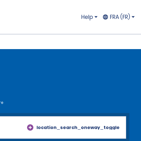
Help
FRA (FR)
re
location_search_oneway_toggle