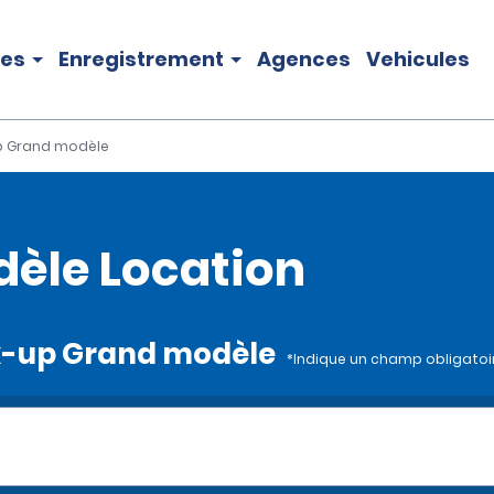
les
Enregistrement
Agences
Vehicules
p Grand modèle
èle Location
ick-up Grand modèle
*Indique un champ obligatoi