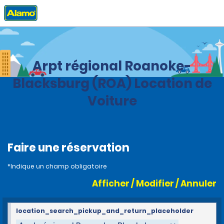
Accueil
Agences
United States
Virginia
Arpt régional Roanoke-
Blacksburg (ROA) Location de
Voiture
Faire une réservation
*Indique un champ obligatoire
Afficher / Modifier / Annuler
location_search_pickup_and_return_placeholder