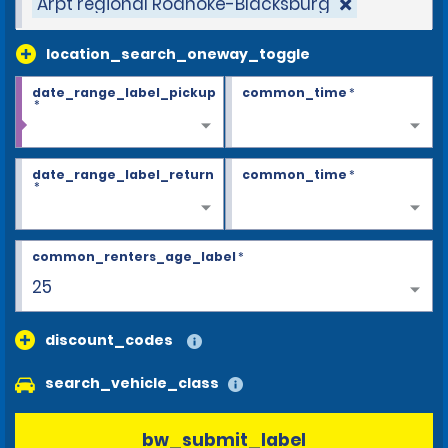
Arpt régional Roanoke-Blacksburg
location_search_oneway_toggle
date_range_label_pickup
common_time
*
*
date_range_label_return
common_time
*
*
common_renters_age_label
*
25
discount_codes
search_vehicle_class
bw_submit_label