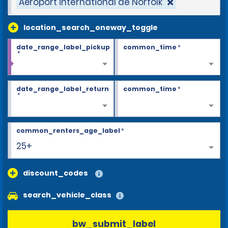
Aéroport international de Norfolk
location_search_oneway_toggle
date_range_label_pickup
common_time
*
*
date_range_label_return
common_time
*
*
common_renters_age_label
*
25+
discount_codes
search_vehicle_class
bw_submit_label