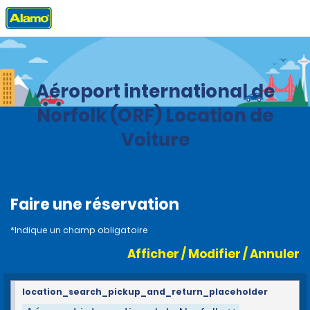
Accueil
Agences
United States
Virginia
Aéroport international de
Norfolk (ORF) Location de
Voiture
Faire une réservation
*Indique un champ obligatoire
Afficher / Modifier / Annuler
location_search_pickup_and_return_placeholder