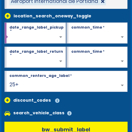
Aéroport international de Portland
location_search_oneway_toggle
date_range_label_pickup
common_time
*
*
date_range_label_return
common_time
*
*
common_renters_age_label
*
25+
discount_codes
search_vehicle_class
bw_submit_label