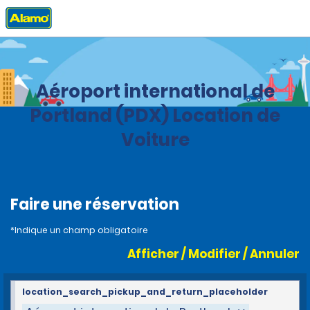
Accueil
Agences
United States
Oregon
Aéroport international de
Portland (PDX) Location de
Voiture
Faire une réservation
*Indique un champ obligatoire
Afficher / Modifier / Annuler
location_search_pickup_and_return_placeholder